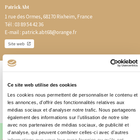
Patrick Abt
1 rue des Ormes, 68170 Rixheim, France
Tél :
03 89 54 42 36
E-mail :
patrick.abt68@orange.fr
Site web
Spécialités
Ce site web utilise des cookies
Lettre et entiers postaux du Monde, marques postales divers
Les cookies nous permettent de personnaliser le contenu et
pays. Salons – VPC – Lettres du monde – Marcophilie – Timbres de
France
les annonces, d'offrir des fonctionnalités relatives aux
médias sociaux et d'analyser notre trafic. Nous partageons
également des informations sur l'utilisation de notre site
avec nos partenaires de médias sociaux, de publicité et
+
d'analyse, qui peuvent combiner celles-ci avec d'autres
informations que vous leur avez fournies ou qu'ils ont