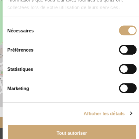
−
collectées lors de votre utilisation de leurs services.
×
1 rue des Ormes, 68170 Rixheim, France
Sélection
Nécessaires
du
consentement
Préférences
Statistiques
Marketing
Leaflet
|
©
OpenStreetMap
Afficher les détails
Accueil
Nos négociants
partenaires
ABT PHILATELIE
Tout autoriser