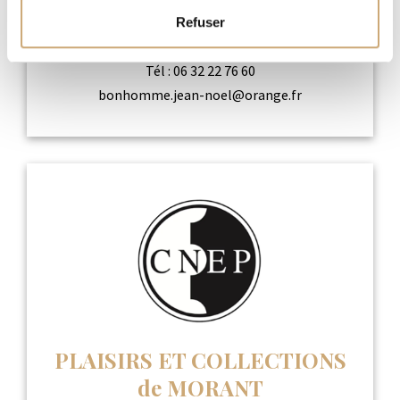
Bonhomme Jean-Noël
Refuser
Jean-Noël Bonhomme
Tél :
06 32 22 76 60
bonhomme.jean-noel@orange.fr
PLAISIRS ET COLLECTIONS
de MORANT