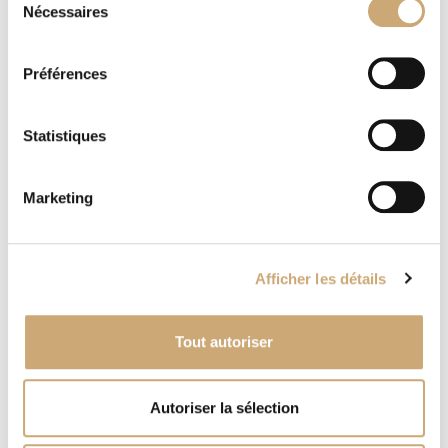
PHILATELIE 91
Nécessaires
du
consentement
Simone et Pascal Bouhier
Préférences
http://www.philatelie91.fr
Tél :
05 53 42 32 86
Tél :
06 83 45 21 62
Statistiques
contact@philatelie91.fr
Marketing
Afficher les détails
Tout autoriser
Autoriser la sélection