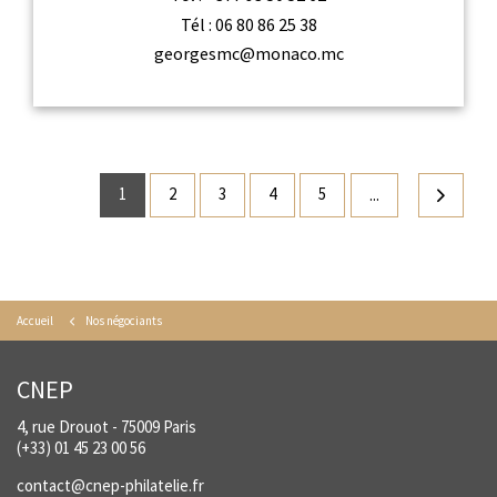
Tél :
06 80 86 25 38
georgesmc@monaco.mc
1
2
3
4
5
...
Accueil
Nos négociants
CNEP
4, rue Drouot - 75009 Paris
(+33) 01 45 23 00 56
contact@cnep-philatelie.fr