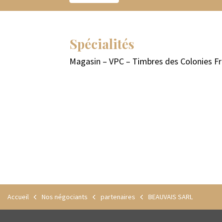
Spécialités
Magasin – VPC – Timbres des Colonies Fra
Accueil
Nos négociants
partenaires
BEAUVAIS SARL