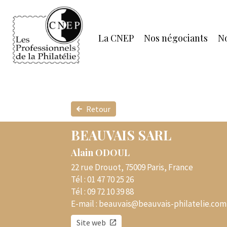
La CNEP
Nos négociants
No
Retour
BEAUVAIS SARL
Alain ODOUL
22 rue Drouot, 75009 Paris, France
Tél :
01 47 70 25 26
Tél :
09 72 10 39 88
E-mail :
beauvais@beauvais-philatelie.com
Site web