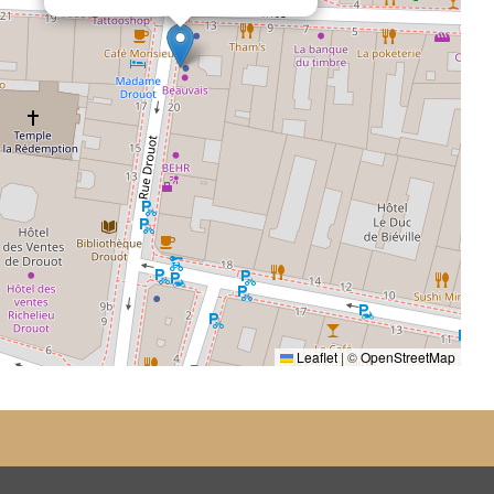
Leaflet
|
©
OpenStreetMap