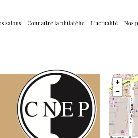
s salons
Connaître la philatélie
L'actualité
Nos p
+
−