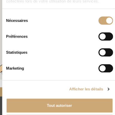
collectées lors de votre utilisation de leurs services.
×
151 route de Pézenas Béziers 34500 France
Sélection
Nécessaires
du
consentement
Préférences
Statistiques
Marketing
Leaflet
|
©
OpenStreetMap
Afficher les détails
Accueil
Nos négociants
partenaires
BEZIERS PHILATELIE
Tout autoriser
CNEP