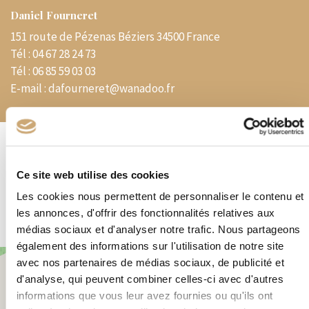
Daniel Fourneret
151 route de Pézenas Béziers 34500 France
Tél :
04 67 28 24 73
Tél :
06 85 59 03 03
E-mail :
dafourneret@wanadoo.fr
Spécialités
Ce site web utilise des cookies
Magasin – France – Thèmes – Colonies avant indépendance – VPC –
Les cookies nous permettent de personnaliser le contenu et
Matériel Philatélique
les annonces, d'offrir des fonctionnalités relatives aux
médias sociaux et d'analyser notre trafic. Nous partageons
également des informations sur l'utilisation de notre site
+
avec nos partenaires de médias sociaux, de publicité et
d'analyse, qui peuvent combiner celles-ci avec d'autres
−
informations que vous leur avez fournies ou qu'ils ont