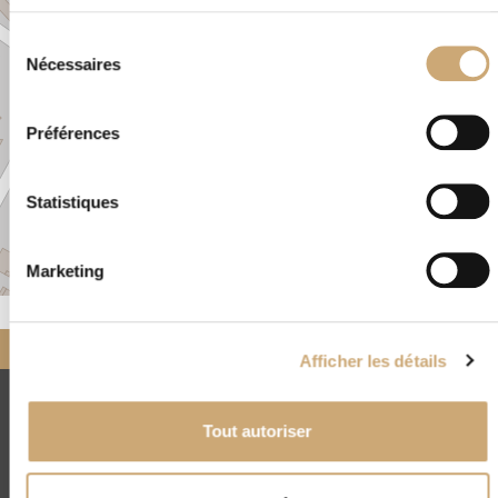
Sélection
Nécessaires
du
consentement
Préférences
Statistiques
Marketing
Leaflet
|
©
OpenStreetMap
Accueil
Nos négociants
partenaires
CADET PHILATELIE
Afficher les détails
CNEP
Tout autoriser
4, rue Drouot - 75009 Paris
(+33) 01 45 23 00 56