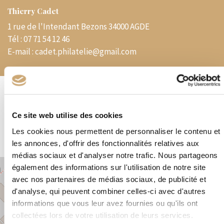
Thierry Cadet
1 rue de l'Intendant Bezons 34000 AGDE
Tél :
07 71 54 12 46
E-mail :
cadet.philatelie@gmail.com
Spécialités
Ce site web utilise des cookies
France et Pays d’expression française – Marcophilie
Les cookies nous permettent de personnaliser le contenu et
les annonces, d'offrir des fonctionnalités relatives aux
médias sociaux et d'analyser notre trafic. Nous partageons
également des informations sur l'utilisation de notre site
+
avec nos partenaires de médias sociaux, de publicité et
−
d'analyse, qui peuvent combiner celles-ci avec d'autres
informations que vous leur avez fournies ou qu'ils ont
collectées lors de votre utilisation de leurs services.
×
1 rue de l'Intendant Bezons 34000 AGDE