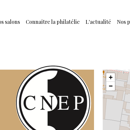
s salons
Connaître la philatélie
L'actualité
Nos p
+
−