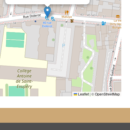
Leaflet
|
©
OpenStreetMap