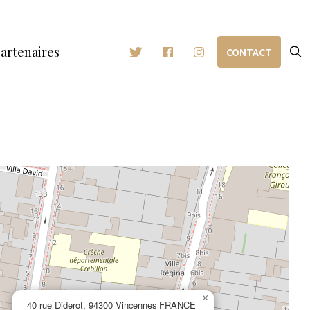
artenaires
CONTACT
×
40 rue Diderot, 94300 Vincennes FRANCE