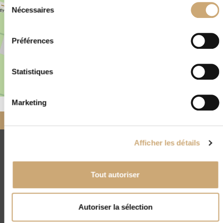
Nécessaires
du
consentement
Préférences
Statistiques
Leaflet
|
©
OpenStreetMap
Marketing
Accueil
Nos négociants
partenaires
CN PHILATELIE
Afficher les détails
CNEP
4, rue Drouot - 75009 Paris
Tout autoriser
(+33) 01 45 23 00 56
contact@cnep-philatelie.fr
Autoriser la sélection