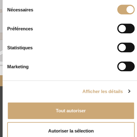
Sélection
Nécessaires
du
consentement
Préférences
Statistiques
Leaflet
|
©
OpenStreetMap
Marketing
Accueil
Nos négociants
partenaires
Cotte Pierre-Henri
Afficher les détails
CNEP
4, rue Drouot - 75009 Paris
Tout autoriser
(+33) 01 45 23 00 56
contact@cnep-philatelie.fr
Autoriser la sélection