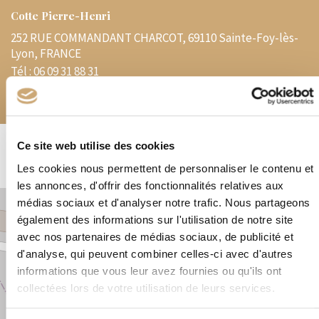
Cotte Pierre-Henri
252 RUE COMMANDANT CHARCOT, 69110 Sainte-Foy-lès-
Lyon, FRANCE
Tél :
06 09 31 88 31
E-mail :
pierrehenricotte@gmail.com
Ce site web utilise des cookies
Les cookies nous permettent de personnaliser le contenu et
les annonces, d'offrir des fonctionnalités relatives aux
médias sociaux et d'analyser notre trafic. Nous partageons
+
également des informations sur l'utilisation de notre site
−
avec nos partenaires de médias sociaux, de publicité et
d'analyse, qui peuvent combiner celles-ci avec d'autres
×
252 RUE COMMANDANT CHARCOT, 69110
informations que vous leur avez fournies ou qu'ils ont
Sainte-Foy-lès-Lyon, FRANCE
collectées lors de votre utilisation de leurs services.