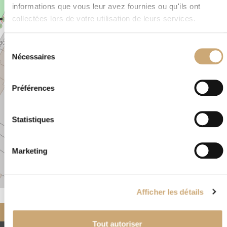
informations que vous leur avez fournies ou qu'ils ont
−
collectées lors de votre utilisation de leurs services.
Sélection
×
29, rue des Puits SURESNES 92150 FRANCE
Nécessaires
du
consentement
Préférences
Statistiques
Marketing
Leaflet
|
©
OpenStreetMap
Afficher les détails
Accueil
Nos négociants
partenaires
DROUET PHILATELIE
Tout autoriser