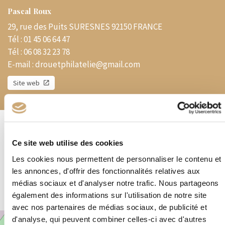
Pascal Roux
29, rue des Puits SURESNES 92150 FRANCE
Tél :
01 45 06 64 47
Tél :
06 08 32 23 78
E-mail :
drouetphilatelie@gmail.com
Site web
Spécialités
Ce site web utilise des cookies
Pochettes en gros par pays et thématiques – Timbres en quantité
Les cookies nous permettent de personnaliser le contenu et
Années complètes France, Monaco, Dom Tom et Monde entier –
les annonces, d'offrir des fonctionnalités relatives aux
Billets de banque – Pièces de monnaie
médias sociaux et d'analyser notre trafic. Nous partageons
également des informations sur l'utilisation de notre site
avec nos partenaires de médias sociaux, de publicité et
d'analyse, qui peuvent combiner celles-ci avec d'autres
+