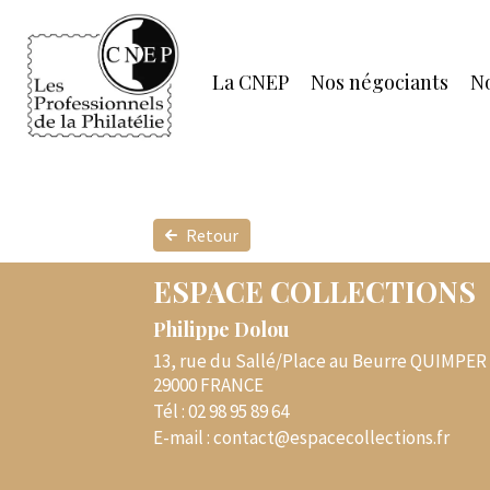
La CNEP
Nos négociants
No
Retour
ESPACE COLLECTIONS
Philippe Dolou
13, rue du Sallé/Place au Beurre QUIMPER
29000 FRANCE
Tél :
02 98 95 89 64
E-mail :
contact@espacecollections.fr