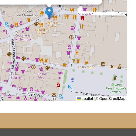
Leaflet
|
©
OpenStreetMap