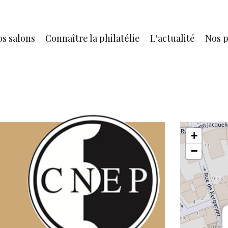
s salons
Connaître la philatélie
L'actualité
Nos p
+
−