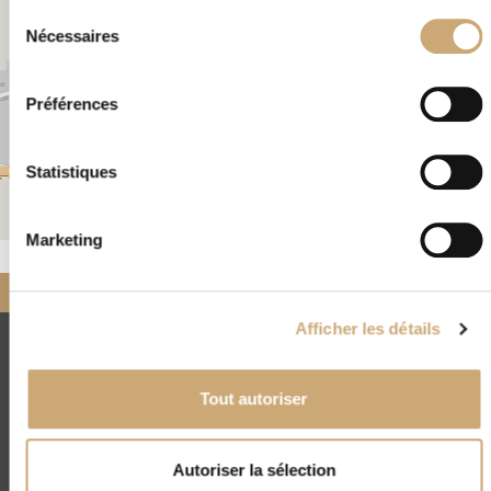
Sélection
Nécessaires
du
consentement
Préférences
Statistiques
Leaflet
|
©
OpenStreetMap
Marketing
Accueil
Nos négociants
partenaires
GUEBOL PHILATELIE
Afficher les détails
CNEP
4, rue Drouot - 75009 Paris
Tout autoriser
(+33) 01 45 23 00 56
contact@cnep-philatelie.fr
Autoriser la sélection