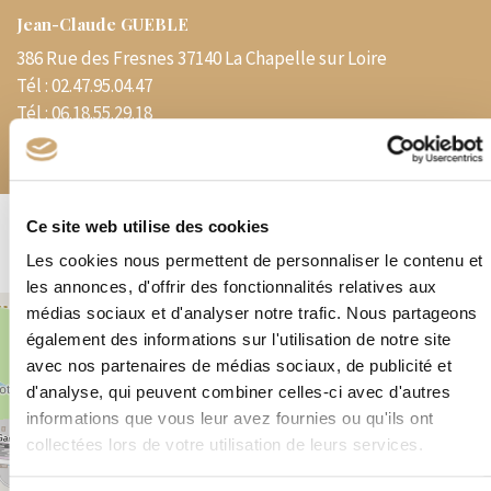
Jean-Claude GUEBLE
386 Rue des Fresnes 37140 La Chapelle sur Loire
Tél :
02.47.95.04.47
Tél :
06.18.55.29.18
E-mail :
jc.gueble@gmail.com
Ce site web utilise des cookies
Les cookies nous permettent de personnaliser le contenu et
les annonces, d'offrir des fonctionnalités relatives aux
médias sociaux et d'analyser notre trafic. Nous partageons
+
également des informations sur l'utilisation de notre site
−
avec nos partenaires de médias sociaux, de publicité et
d'analyse, qui peuvent combiner celles-ci avec d'autres
informations que vous leur avez fournies ou qu'ils ont
×
386 Rue des Fresnes 37140 La Chapelle sur Loire
collectées lors de votre utilisation de leurs services.