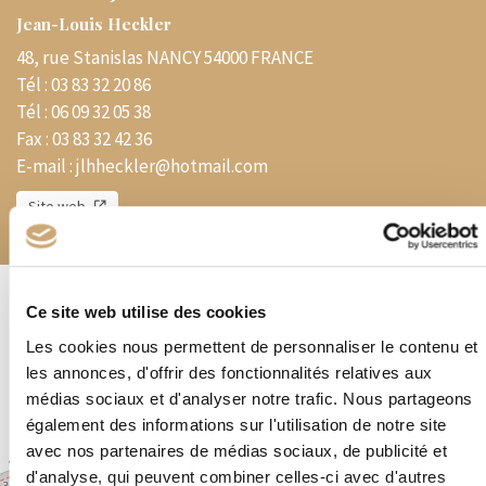
Jean-Louis Heckler
48, rue Stanislas NANCY 54000 FRANCE
Tél :
03 83 32 20 86
Tél :
06 09 32 05 38
Fax :
03 83 32 42 36
E-mail :
jlhheckler@hotmail.com
Site web
Ce site web utilise des cookies
Présentation
Les cookies nous permettent de personnaliser le contenu et
Magasin – Timbres – VPC – Lettres – Marques postales
Matériel
les annonces, d'offrir des fonctionnalités relatives aux
philatélique – Expert près la Cour d’Appel
médias sociaux et d'analyser notre trafic. Nous partageons
également des informations sur l'utilisation de notre site
avec nos partenaires de médias sociaux, de publicité et
d'analyse, qui peuvent combiner celles-ci avec d'autres