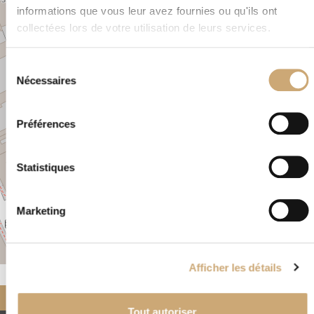
+
informations que vous leur avez fournies ou qu'ils ont
−
collectées lors de votre utilisation de leurs services.
Sélection
×
48, rue Stanislas NANCY 54000 FRANCE
Nécessaires
du
consentement
Préférences
Statistiques
Marketing
Leaflet
|
©
OpenStreetMap
Afficher les détails
Accueil
Nos négociants
partenaires
Heckler Jean
Tout autoriser