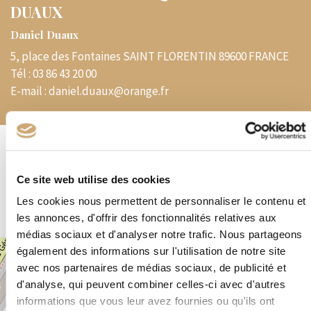
DUAUX
Daniel Duaux
5, place des Fontaines SAINT FLORENTIN 89600 FRANCE
Tél :
03 86 43 20 00
E-mail :
daniel.duaux@orange.fr
Spécialités
Ce site web utilise des cookies
Philatélie – Cartophilie
Les cookies nous permettent de personnaliser le contenu et
les annonces, d'offrir des fonctionnalités relatives aux
médias sociaux et d'analyser notre trafic. Nous partageons
également des informations sur l'utilisation de notre site
+
avec nos partenaires de médias sociaux, de publicité et
−
d'analyse, qui peuvent combiner celles-ci avec d'autres
informations que vous leur avez fournies ou qu'ils ont
×