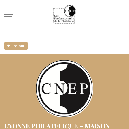
Retour
L’YONNE PHILATELIQUE – MAISON