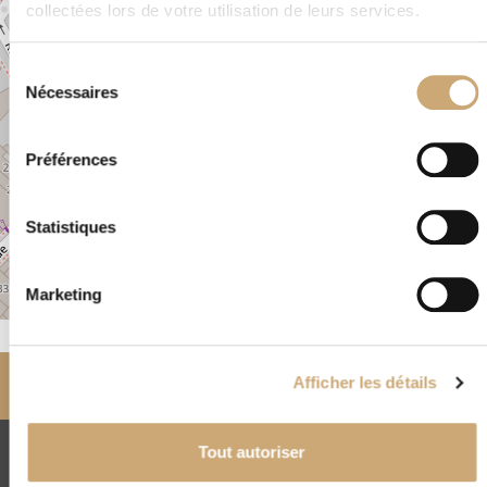
5, place des Fontaines SAINT FLORENTIN 89600
collectées lors de votre utilisation de leurs services.
FRANCE
Sélection
Nécessaires
du
consentement
Préférences
Statistiques
Marketing
Leaflet
|
©
OpenStreetMap
Accueil
Nos négociants
partenaires
Afficher les détails
L’YONNE PHILATELIQUE – MAISON DUAUX
Tout autoriser
CNEP