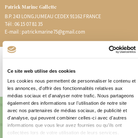
Patrick Marine Gallette
B.P. 243 LONGJUMEAU CEDEX 91162 FRANCE
Tél :
06 15 07 81 35
E-mail :
patrickmarine75@gmail.com
Spécialités
Ce site web utilise des cookies
Bureau – Carré Marigny – Timbres – Lettres -Thématiques
Les cookies nous permettent de personnaliser le contenu et
les annonces, d'offrir des fonctionnalités relatives aux
médias sociaux et d'analyser notre trafic. Nous partageons
également des informations sur l'utilisation de notre site
+
avec nos partenaires de médias sociaux, de publicité et
−
d'analyse, qui peuvent combiner celles-ci avec d'autres
informations que vous leur avez fournies ou qu'ils ont
collectées lors de votre utilisation de leurs services.
×
B.P. 243 LONGJUMEAU CEDEX 91162 FRANCE