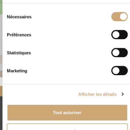
Sélection
Nécessaires
du
consentement
Préférences
Statistiques
Marketing
Leaflet
|
©
OpenStreetMap
Accueil
Nos négociants
partenaires
MARINE PHILATELIE
Afficher les détails
CNEP
Tout autoriser
4, rue Drouot - 75009 Paris
(+33) 01 45 23 00 56