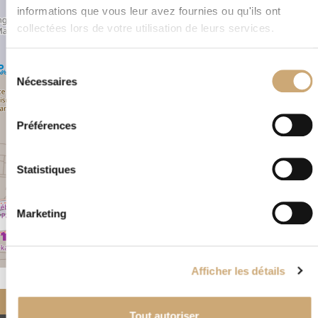
+
informations que vous leur avez fournies ou qu'ils ont
−
collectées lors de votre utilisation de leurs services.
×
50, rue Sainte Catherine ORLEANS 45000
Sélection
FRANCE
Nécessaires
du
consentement
Préférences
Statistiques
Marketing
Leaflet
|
©
OpenStreetMap
Afficher les détails
Accueil
Nos négociants
partenaires
ORLEANS PHILATELIQUE
Tout autoriser