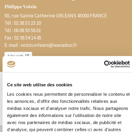
Philippe Voisin
50, rue Sainte Catherine ORLEANS 45000 FRANCE
Tél :
02 38 53 23 20
Tél :
06 08 93 58 01
Fax :
02 38 54 14 45
E-mail :
voisin.orleans@wanadoo.fr
Site web
Ce site web utilise des cookies
Présentation
Les cookies nous permettent de personnaliser le contenu et
Magasin – Timbres – Lettres – VPC – Cartophilie
Matériel
les annonces, d'offrir des fonctionnalités relatives aux
philatélique – Monnaies et billets de banque
médias sociaux et d'analyser notre trafic. Nous partageons
également des informations sur l'utilisation de notre site
avec nos partenaires de médias sociaux, de publicité et
d'analyse, qui peuvent combiner celles-ci avec d'autres