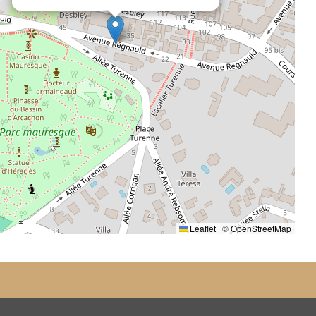
Leaflet
|
©
OpenStreetMap