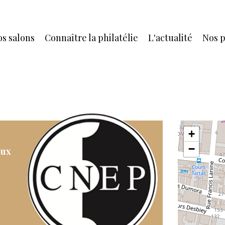
s salons
Connaître la philatélie
L'actualité
Nos p
+
−
eux