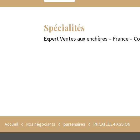
Spécialités
Expert Ventes aux enchères – France – C
Accueil
Nos négociants
partenaires
PHILATELIE-PASSION