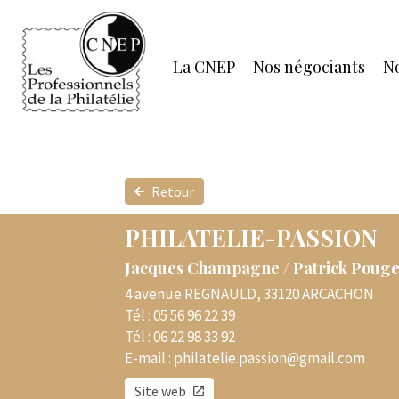
La CNEP
Nos négociants
No
Retour
PHILATELIE-PASSION
Jacques Champagne / Patrick Poug
4 avenue REGNAULD, 33120 ARCACHON
Tél :
05 56 96 22 39
Tél :
06 22 98 33 92
E-mail :
philatelie.passion@gmail.com
Site web