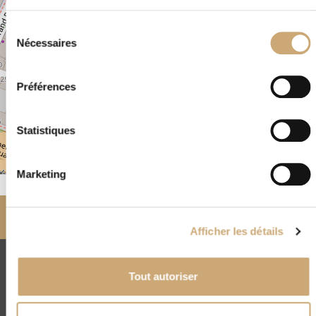
Sélection
Nécessaires
du
consentement
Préférences
Statistiques
Leaflet
|
©
OpenStreetMap
Marketing
Accueil
Nos négociants
partenaires
PHOLOPPE PHILATELIE (RÉPUBLIQUE PHILATÉLIE)
Afficher les détails
CNEP
Tout autoriser
4, rue Drouot - 75009 Paris
(+33) 01 45 23 00 56