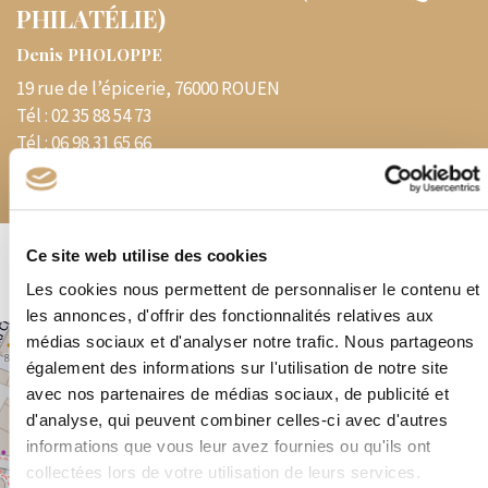
PHILATÉLIE)
Denis PHOLOPPE
19 rue de l’épicerie, 76000 ROUEN
Tél :
02 35 88 54 73
Tél :
06 98 31 65 66
E-mail :
denis.pholoppe@dbmail.com
Ce site web utilise des cookies
Les cookies nous permettent de personnaliser le contenu et
les annonces, d'offrir des fonctionnalités relatives aux
médias sociaux et d'analyser notre trafic. Nous partageons
+
également des informations sur l'utilisation de notre site
−
avec nos partenaires de médias sociaux, de publicité et
d'analyse, qui peuvent combiner celles-ci avec d'autres
informations que vous leur avez fournies ou qu'ils ont
×
19 rue de l’épicerie, 76000 ROUEN
collectées lors de votre utilisation de leurs services.