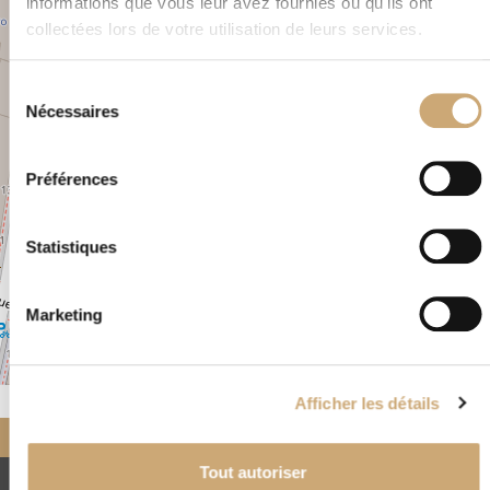
informations que vous leur avez fournies ou qu'ils ont
−
collectées lors de votre utilisation de leurs services.
×
Sélection
16, rue Drouot PARIS 75009 FRANCE
Nécessaires
du
consentement
Préférences
Statistiques
Marketing
Leaflet
|
©
OpenStreetMap
Afficher les détails
Accueil
Nos négociants
partenaires
Pillatte Gilles
Tout autoriser