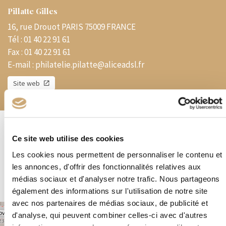
Pillatte Gilles
16, rue Drouot PARIS 75009 FRANCE
Tél :
01 40 22 91 61
Fax :
01 40 22 91 61
E-mail :
philatelie.pilatte@aliceadsl.fr
Site web
Spécialités
Ce site web utilise des cookies
Les cookies nous permettent de personnaliser le contenu et
Magasin – Thématiques – France et Etranger – DOM-TOM Colonies
Achat – Vente – Ventes à Prix Nets en ligne
les annonces, d'offrir des fonctionnalités relatives aux
médias sociaux et d'analyser notre trafic. Nous partageons
également des informations sur l'utilisation de notre site
avec nos partenaires de médias sociaux, de publicité et
+
d'analyse, qui peuvent combiner celles-ci avec d'autres