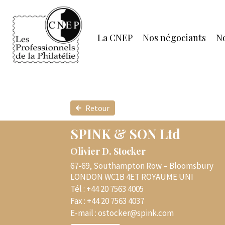
La CNEP
Nos négociants
No
Retour
SPINK & SON Ltd
Olivier D. Stocker
67-69, Southampton Row – Bloomsbury
LONDON WC1B 4ET ROYAUME UNI
Tél :
+44 20 7563 4005
Fax :
+44 20 7563 4037
E-mail :
ostocker@spink.com