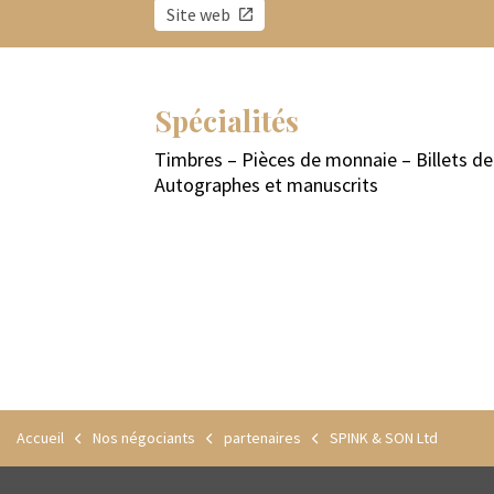
Site web
Spécialités
Timbres – Pièces de monnaie – Billets de 
Autographes et manuscrits
Accueil
Nos négociants
partenaires
SPINK & SON Ltd