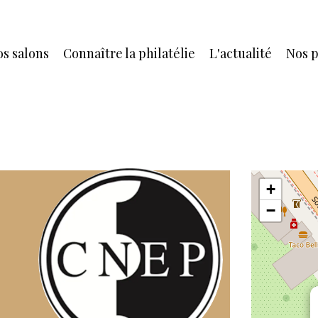
s salons
Connaître la philatélie
L'actualité
Nos p
+
−