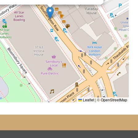
Leaflet
|
©
OpenStreetMap