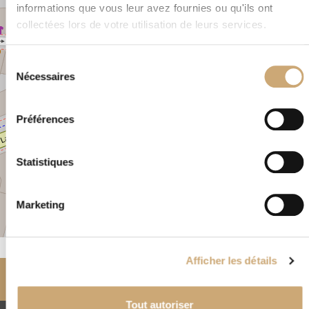
−
informations que vous leur avez fournies ou qu'ils ont
collectées lors de votre utilisation de leurs services.
×
22, rue Lafayette PARIS 75009 FRANCE
Sélection
Nécessaires
du
consentement
Préférences
Statistiques
Marketing
Leaflet
|
©
OpenStreetMap
Afficher les détails
Accueil
Nos négociants
partenaires
SPL – Société Philatélique Languedocienne
Tout autoriser