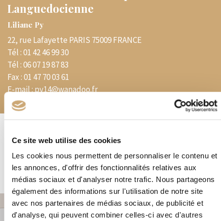
Languedocienne
Liliane Py
22, rue Lafayette PARIS 75009 FRANCE
Tél :
01 42 46 99 30
Tél :
06 07 19 87 83
Fax :
01 47 70 03 61
E-mail :
py14@wanadoo.fr
Spécialités
Ce site web utilise des cookies
Les cookies nous permettent de personnaliser le contenu et
Magasin – Matériel toutes marques – Timbres de France – VPC
les annonces, d'offrir des fonctionnalités relatives aux
médias sociaux et d'analyser notre trafic. Nous partageons
également des informations sur l'utilisation de notre site
avec nos partenaires de médias sociaux, de publicité et
+
d'analyse, qui peuvent combiner celles-ci avec d'autres