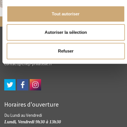
Leaflet
|
©
OpenStreetMap
Tout autoriser
Accueil
Nos négociants
partenaires
THEODORE CHAMPION
Autoriser la sélection
CNEP
4, rue Drouot - 75009 Paris
Refuser
(+33) 01 45 23 00 56
contact@cnep-philatelie.fr
Horaires d'ouverture
Du Lundi au Vendredi
Lundi, Vendredi 9h30 à 13h30