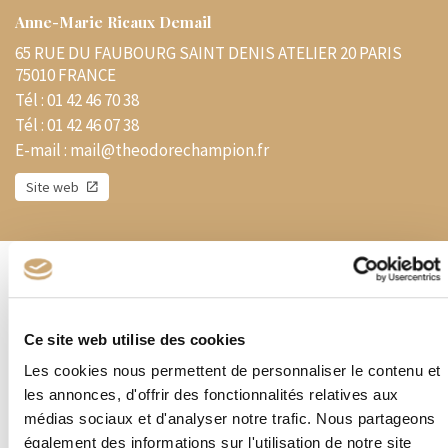
Anne-Marie Ricaux Demail
65 RUE DU FAUBOURG SAINT DENIS ATELIER 20 PARIS
75010 FRANCE
Tél :
01 42 46 70 38
Tél :
01 42 46 07 38
E-mail :
mail@theodorechampion.fr
Site web
Spécialités
Nouveautés du monde entier de 1960 à aujourd'hui – Matériel
Ce site web utilise des cookies
philatélique – VPC
Les cookies nous permettent de personnaliser le contenu et
Timbres au kilos
les annonces, d'offrir des fonctionnalités relatives aux
médias sociaux et d'analyser notre trafic. Nous partageons
Thématiques diverses
également des informations sur l'utilisation de notre site