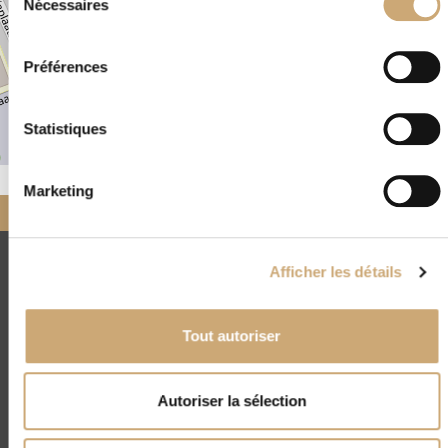
Nécessaires
du
consentement
Préférences
Statistiques
Leaflet
|
©
OpenStreetMap
Marketing
Accueil
Nos négociants
partenaires
Van Der Bijl Willem
CNEP
Afficher les détails
4, rue Drouot - 75009 Paris
(+33) 01 45 23 00 56
Tout autoriser
contact@cnep-philatelie.fr
Autoriser la sélection