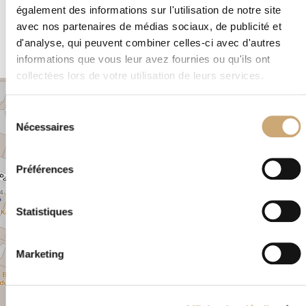
également des informations sur l'utilisation de notre site
Magasin – Timbres – Classiques et semi modernes neufs et
avec nos partenaires de médias sociaux, de publicité et
oblitérés Matériel philatélique
d'analyse, qui peuvent combiner celles-ci avec d'autres
informations que vous leur avez fournies ou qu'ils ont
collectées lors de votre utilisation de leurs services.
+
Sélection
−
Nécessaires
du
consentement
×
5, rue de la Paroisse VERSAILLES 78000
Préférences
Statistiques
Marketing