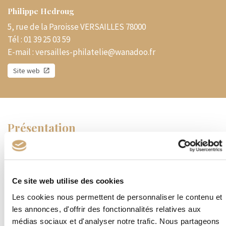
Philippe Hedroug
5, rue de la Paroisse VERSAILLES 78000
Tél :
01 39 25 03 59
E-mail :
versailles-philatelie@wanadoo.fr
Site web
Présentation
Spécialiste des Timbres de France, Andorre et Monaco en neufs et
oblitérés.
Toutes périodes avec une spécialisation dans les Timbres.
Classique et demi modernes.
Ce site web utilise des cookies
Les cookies nous permettent de personnaliser le contenu et
Achat-vente-estimations.
les annonces, d'offrir des fonctionnalités relatives aux
Spécialités
médias sociaux et d'analyser notre trafic. Nous partageons