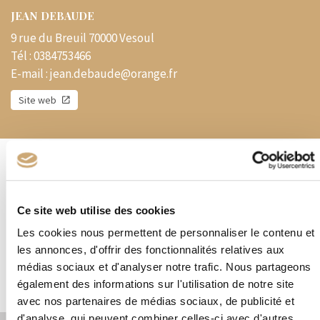
JEAN DEBAUDE
9 rue du Breuil 70000 Vesoul
Tél :
0384753466
E-mail :
jean.debaude@orange.fr
Site web
Présentation
MARCO PHILIE - oblitérations modernes
Ce site web utilise des cookies
Les cookies nous permettent de personnaliser le contenu et
Spécialités
les annonces, d'offrir des fonctionnalités relatives aux
MARCO PHILIE - oblitérations modernes
médias sociaux et d'analyser notre trafic. Nous partageons
également des informations sur l'utilisation de notre site
avec nos partenaires de médias sociaux, de publicité et
d'analyse, qui peuvent combiner celles-ci avec d'autres