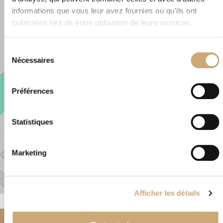
+
informations que vous leur avez fournies ou qu'ils ont
−
collectées lors de votre utilisation de leurs services.
Sélection
×
9 rue du Breuil 70000 Vesoul
Nécessaires
du
consentement
Préférences
Statistiques
Marketing
Leaflet
|
©
OpenStreetMap
Afficher les détails
Accueil
Nos négociants
partenaires
VESOUL PHILATELIE