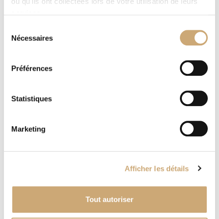
ou qu'ils ont collectées lors de votre utilisation de leurs
services.
Sélection
Nécessaires
du
consentement
Préférences
Statistiques
Marketing
Afficher les détails
Tout autoriser
Bientôt le 77e Salon philatélique d'Automne !
Le 77e Salon philatélique d'Automne aura lieu du 7 au 9 novembre 2024,