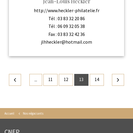
Jean-Louis Heckler
http://www.heckler-philatelie.fr
Tél :
03 83 32 20 86
Tél :
06 09 32 05 38
Fax :
03 83 32 42 36
jlhheckler@hotmail.com
11
12
13
14
...
Accueil
Nos négociants
CNEP