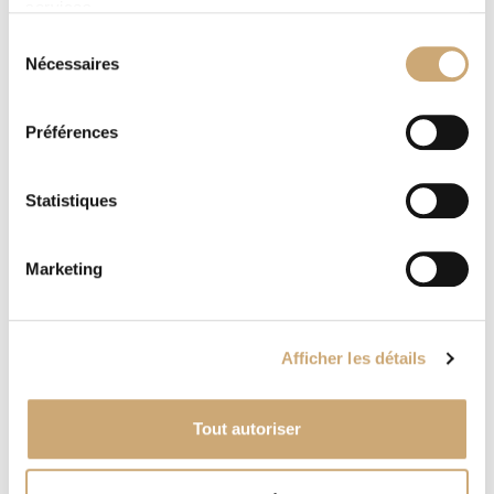
Briefmarkenversand
services.
Holger Tietz
Sélection
Nécessaires
du
http://www.briefmarken-tietz.de
consentement
Tél :
+49 421 456 000
Préférences
info@briefmarken-tietz.de
Statistiques
Marketing
Afficher les détails
Tout autoriser
A. GERBER PHILATELIE