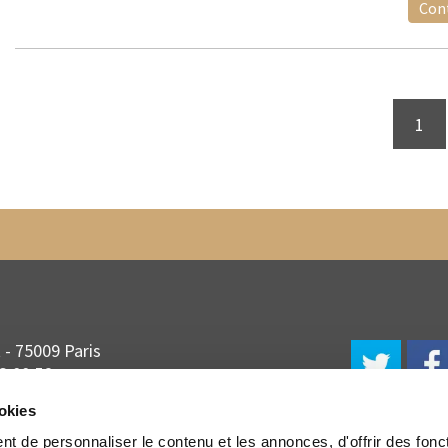
Cont
1
t - 75009 Paris
3 00 56
-philatelie.fr
ookies
t de personnaliser le contenu et les annonces, d'offrir des fonct