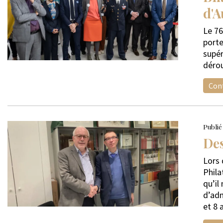
d'
Le 76
porte
supér
dérou
Cont
Publié 
De
Lors 
Phila
qu’il
d’adm
et 8 