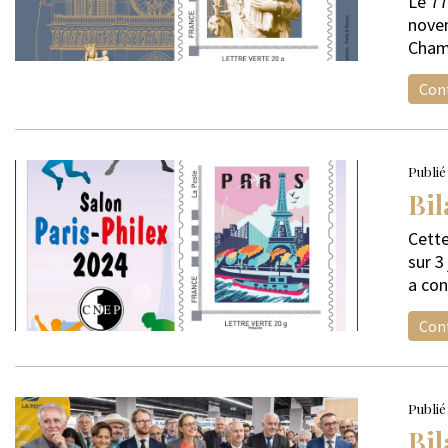
Le 77
novem
Champ
Cont
Publié
Bil
Cette
sur 3
a con
Cont
Publié 
Bil