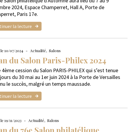
e Salon philatélique d'Automne aura lieu du 7 au 9
bre 2024, Espace Champerret, Hall A, Porte de
erret, Paris 17e.
inuer la lecture
 le 10/07/2024
Actualité
Salons
an du Salon Paris-Philex 2024
 4ème cession du Salon PARIS-PHILEX qui s’est tenue
 jours du 30 mai au 1er juin 2024 à la Porte de Versailles
nu le succès, malgré un temps maussade.
inuer la lecture
le 19/11/2023
Actualité
Salons
an du 76e Salon philatélique