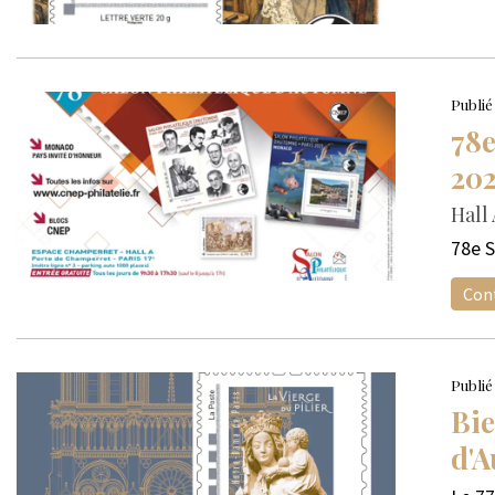
Publié
78e
20
Hall
78e S
Cont
Publié
Bie
d'A