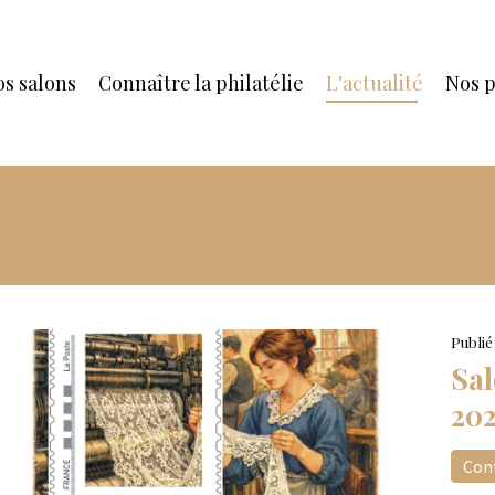
s salons
Connaître la philatélie
L'actualité
Nos p
Publié
Sal
202
Cont